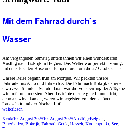
Mit dem Fahrrad durch`s
Wasser
Am vergangenen Samstag unternahmen wir einen wunderbaren
Ausflug nach Bokrijk in Belgien. Das Wetter war perfekt – sonnig,
mit einer leichten Brise und Temperaturen um die 27 Grad Celsius.
Unsere Reise begann früh am Morgen. Wir packten unsere
Fahrräder ins Auto und fuhren los. Die Fahrt nach Bokrijk dauerte
etwa zwei Stunden. Schuld daran war die Vollsperrung der A46, die
wir umfahren mussten. Aber das trübte unsere gute Laune nicht,
denn als wir ankamen, waren wir begeistert von der schönen
Landschaft und der frischen Luft.
„Mit
weiterlesen
dem
Autor
Veröffentlicht
Kategorien
Schlagwörter
Xenia
10. August 2025
10. August 2025
Ausflüge
Belgien
,
Fahrrad
am
Bitterballen
,
Bokrijk
,
Fahrrad
,
Genk
,
Hasselt
,
Knotenpunkt
,
See
,
durch`s