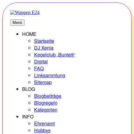
Zum
Inhalt
springen
E24
Erlebnisse – Hobbys – Vielfalt
Menü
HOME
Startseite
DJ Xenia
Kegelclub „Bunte9“
Digital
FAQ
Linksammlung
Sitemap
BLOG
Blogbeiträge
Blogregeln
Kategorien
INFO
Ehrenamt
Hobbys