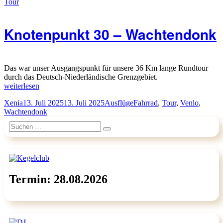
Tour
Wasser“
Knotenpunkt 30 – Wachtendonk
Das war unser Ausgangspunkt für unsere 36 Km lange Rundtour
durch das Deutsch-Niederländische Grenzgebiet.
„Knotenpunkt
weiterlesen
30
Autor
Veröffentlicht
Kategorien
Schlagwörter
Xenia
13. Juli 2025
13. Juli 2025
Ausflüge
Fahrrad
,
Tour
,
Venlo
,
–
am
Wachtendonk
Wachtendonk“
Suchen
Suchen
nach:
Termin: 28.08.2026