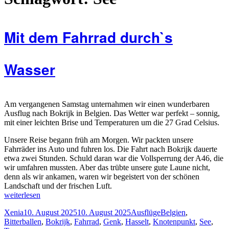
Mit dem Fahrrad durch`s
Wasser
Am vergangenen Samstag unternahmen wir einen wunderbaren
Ausflug nach Bokrijk in Belgien. Das Wetter war perfekt – sonnig,
mit einer leichten Brise und Temperaturen um die 27 Grad Celsius.
Unsere Reise begann früh am Morgen. Wir packten unsere
Fahrräder ins Auto und fuhren los. Die Fahrt nach Bokrijk dauerte
etwa zwei Stunden. Schuld daran war die Vollsperrung der A46, die
wir umfahren mussten. Aber das trübte unsere gute Laune nicht,
denn als wir ankamen, waren wir begeistert von der schönen
Landschaft und der frischen Luft.
„Mit
weiterlesen
dem
Autor
Veröffentlicht
Kategorien
Schlagwörter
Xenia
10. August 2025
10. August 2025
Ausflüge
Belgien
,
Fahrrad
am
Bitterballen
,
Bokrijk
,
Fahrrad
,
Genk
,
Hasselt
,
Knotenpunkt
,
See
,
durch`s