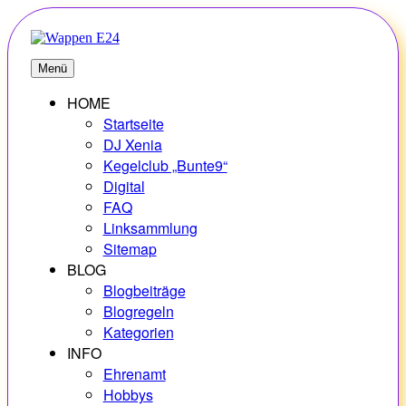
Zum
Inhalt
springen
E24
Erlebnisse – Hobbys – Vielfalt
Menü
HOME
Startseite
DJ Xenia
Kegelclub „Bunte9“
Digital
FAQ
Linksammlung
Sitemap
BLOG
Blogbeiträge
Blogregeln
Kategorien
INFO
Ehrenamt
Hobbys