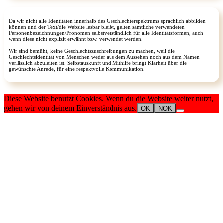
Da wir nicht alle Identitäten innerhalb des Geschlechterspektrums sprachlich abbilden
können und der Text/die Website lesbar bleibt, gelten sämtliche verwendeten
Personenbezeichnungen/Pronomen selbstverständlich für alle Identitätsformen, auch
wenn diese nicht explizit erwähnt bzw. verwendet werden.
Wir sind bemüht, keine Geschlechtszuschreibungen zu machen, weil die
Geschlechtsidentität von Menschen weder aus dem Aussehen noch aus dem Namen
verlässlich abzuleiten ist. Selbstauskunft und Mithilfe bringt Klarheit über die
gewünschte Anrede, für eine respektvolle Kommunikation.
Diese Website benutzt Cookies. Wenn du die Website weiter nutzt,
gehen wir von deinem Einverständnis aus.
OK
NOK