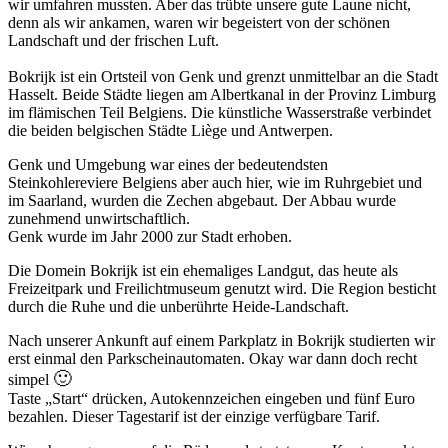
wir umfahren mussten. Aber das trübte unsere gute Laune nicht,
denn als wir ankamen, waren wir begeistert von der schönen
Landschaft und der frischen Luft.
Bokrijk ist ein Ortsteil von Genk und grenzt unmittelbar an die Stadt
Hasselt. Beide Städte liegen am Albertkanal in der Provinz Limburg
im flämischen Teil Belgiens. Die künstliche Wasserstraße verbindet
die beiden belgischen Städte Liège und Antwerpen.
Genk und Umgebung war eines der bedeutendsten
Steinkohlereviere Belgiens aber auch hier, wie im Ruhrgebiet und
im Saarland, wurden die Zechen abgebaut. Der Abbau wurde
zunehmend unwirtschaftlich.
Genk wurde im Jahr 2000 zur Stadt erhoben.
Die Domein Bokrijk ist ein ehemaliges Landgut, das heute als
Freizeitpark und Freilichtmuseum genutzt wird. Die Region besticht
durch die Ruhe und die unberührte Heide-Landschaft.
Nach unserer Ankunft auf einem Parkplatz in Bokrijk studierten wir
erst einmal den Parkscheinautomaten. Okay war dann doch recht
🙂
simpel
Taste „Start“ drücken, Autokennzeichen eingeben und fünf Euro
bezahlen. Dieser Tagestarif ist der einzige verfügbare Tarif.