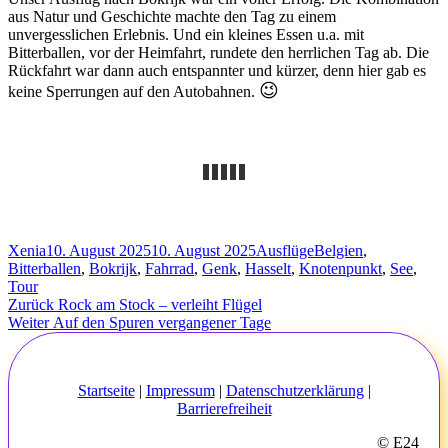
aus Natur und Geschichte machte den Tag zu einem
unvergesslichen Erlebnis. Und ein kleines Essen u.a. mit
Bitterballen, vor der Heimfahrt, rundete den herrlichen Tag ab. Die
Rückfahrt war dann auch entspannter und kürzer, denn hier gab es
😉
keine Sperrungen auf den Autobahnen.
Autor
Veröffentlicht
Kategorien
Schlagwörter
Xenia
10. August 2025
10. August 2025
Ausflüge
Belgien
,
am
Bitterballen
,
Bokrijk
,
Fahrrad
,
Genk
,
Hasselt
,
Knotenpunkt
,
See
,
Tour
Beitragsnavigation
Vorheriger
Zurück
Rock am Stock – verleiht Flügel
Nächster
Beitrag:
Weiter
Auf den Spuren vergangener Tage
Beitrag:
Startseite
|
Impressum
|
Datenschutzerklärung
|
Barrierefreiheit
© E24