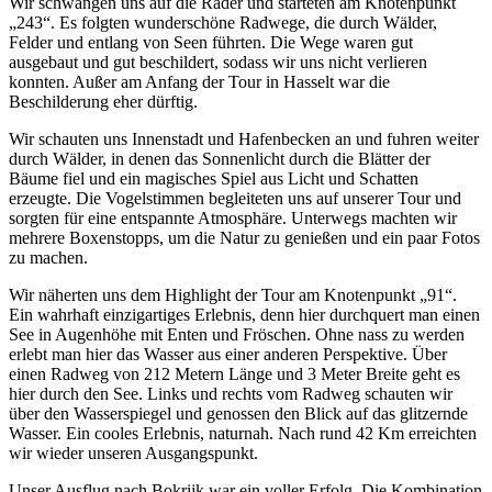
Wir schwangen uns auf die Räder und starteten am Knotenpunkt
„243“. Es folgten wunderschöne Radwege, die durch Wälder,
Felder und entlang von Seen führten. Die Wege waren gut
ausgebaut und gut beschildert, sodass wir uns nicht verlieren
konnten. Außer am Anfang der Tour in Hasselt war die
Beschilderung eher dürftig.
Wir schauten uns Innenstadt und Hafenbecken an und fuhren weiter
durch Wälder, in denen das Sonnenlicht durch die Blätter der
Bäume fiel und ein magisches Spiel aus Licht und Schatten
erzeugte. Die Vogelstimmen begleiteten uns auf unserer Tour und
sorgten für eine entspannte Atmosphäre. Unterwegs machten wir
mehrere Boxenstopps, um die Natur zu genießen und ein paar Fotos
zu machen.
Wir näherten uns dem Highlight der Tour am Knotenpunkt „91“.
Ein wahrhaft einzigartiges Erlebnis, denn hier durchquert man einen
See in Augenhöhe mit Enten und Fröschen. Ohne nass zu werden
erlebt man hier das Wasser aus einer anderen Perspektive. Über
einen Radweg von 212 Metern Länge und 3 Meter Breite geht es
hier durch den See. Links und rechts vom Radweg schauten wir
über den Wasserspiegel und genossen den Blick auf das glitzernde
Wasser. Ein cooles Erlebnis, naturnah. Nach rund 42 Km erreichten
wir wieder unseren Ausgangspunkt.
Unser Ausflug nach Bokrijk war ein voller Erfolg. Die Kombination