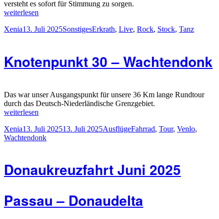
versteht es sofort für Stimmung zu sorgen.
„Rock
weiterlesen
am
Autor
Veröffentlicht
Kategorien
Schlagwörter
Xenia
13. Juli 2025
Sonstiges
Erkrath
,
Live
,
Rock
,
Stock
,
Tanz
Stock
am
–
verleiht
Knotenpunkt 30 – Wachtendonk
Flügel“
Das war unser Ausgangspunkt für unsere 36 Km lange Rundtour
durch das Deutsch-Niederländische Grenzgebiet.
„Knotenpunkt
weiterlesen
30
Autor
Veröffentlicht
Kategorien
Schlagwörter
Xenia
13. Juli 2025
13. Juli 2025
Ausflüge
Fahrrad
,
Tour
,
Venlo
,
–
am
Wachtendonk
Wachtendonk“
Donaukreuzfahrt Juni 2025
Passau – Donaudelta