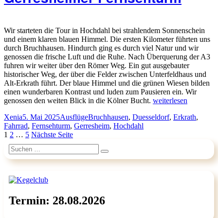
Wir starteten die Tour in Hochdahl bei strahlendem Sonnenschein
und einem klaren blauen Himmel. Die ersten Kilometer führten uns
durch Bruchhausen. Hindurch ging es durch viel Natur und wir
genossen die frische Luft und die Ruhe. Nach Überquerung der A3
fuhren wir weiter über den Römer Weg. Ein gut ausgebauter
historischer Weg, der über die Felder zwischen Unterfeldhaus und
Alt-Erkrath führt. Der blaue Himmel und die grünen Wiesen bilden
einen wunderbaren Kontrast und luden zum Pausieren ein. Wir
„Fahrradtour
genossen den weiten Blick in die Kölner Bucht.
weiterlesen
zum
Autor
Veröffentlicht
Kategorien
Schlagwörter
Xenia
5. Mai 2025
Ausflüge
Bruchhausen
,
Duesseldorf
,
Erkrath
,
alten
am
Fahrrad
,
Fernsehturm
,
Gerresheim
,
Hochdahl
Gerresheimer
Seitennummerierung
Seite
Seite
Seite
1
2
…
5
Nächste Seite
Fernsehturm“
der
Suchen
Suchen
nach:
Beiträge
Termin: 28.08.2026