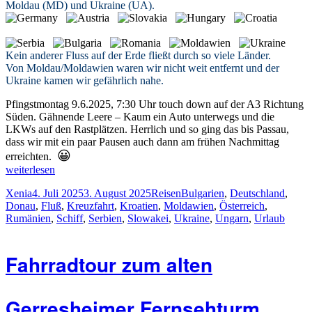
Moldau (MD) und Ukraine (UA).
Kein anderer Fluss auf der Erde fließt durch so viele Länder.
Von Moldau/Moldawien waren wir nicht weit entfernt und der
Ukraine kamen wir gefährlich nahe.
Pfingstmontag 9.6.2025, 7:30 Uhr touch down auf der A3 ️️Richtung
Süden. Gähnende Leere – Kaum ein Auto unterwegs und die
LKWs auf den Rastplätzen. Herrlich und so ging das bis Passau,
dass wir mit ein paar Pausen auch dann am frühen Nachmittag
😀
erreichten.
„Donaukreuzfahrt
weiterlesen
Juni
Autor
Veröffentlicht
Kategorien
Schlagwörter
Xenia
4. Juli 2025
3. August 2025
Reisen
Bulgarien
,
Deutschland
,
2025
am
Donau
,
Fluß
,
Kreuzfahrt
,
Kroatien
,
Moldawien
,
Österreich
,
Passau
Rumänien
,
Schiff
,
Serbien
,
Slowakei
,
Ukraine
,
Ungarn
,
Urlaub
–
Donaudelta“
Fahrradtour zum alten
Gerresheimer Fernsehturm