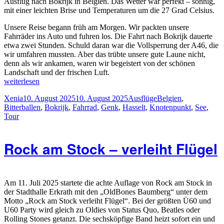
Ausflug nach Bokrijk in Belgien. Das Wetter war perfekt – sonnig,
mit einer leichten Brise und Temperaturen um die 27 Grad Celsius.
Unsere Reise begann früh am Morgen. Wir packten unsere
Fahrräder ins Auto und fuhren los. Die Fahrt nach Bokrijk dauerte
etwa zwei Stunden. Schuld daran war die Vollsperrung der A46, die
wir umfahren mussten. Aber das trübte unsere gute Laune nicht,
denn als wir ankamen, waren wir begeistert von der schönen
Landschaft und der frischen Luft.
„Mit
weiterlesen
dem
Autor
Veröffentlicht
Kategorien
Schlagwörter
Xenia
10. August 2025
10. August 2025
Ausflüge
Belgien
,
Fahrrad
am
Bitterballen
,
Bokrijk
,
Fahrrad
,
Genk
,
Hasselt
,
Knotenpunkt
,
See
,
durch`s
Tour
Wasser“
Rock am Stock – verleiht Flügel
Am 11. Juli 2025 startete die achte Auflage von Rock am Stock in
der Stadthalle Erkrath mit den „OldBones Baumberg“ unter dem
Motto „Rock am Stock verleiht Flügel“. Bei der größten Ü60 und
U60 Party wird gleich zu Oldies von Status Quo, Beatles oder
Rolling Stones getanzt. Die sechsköpfige Band heizt sofort ein und