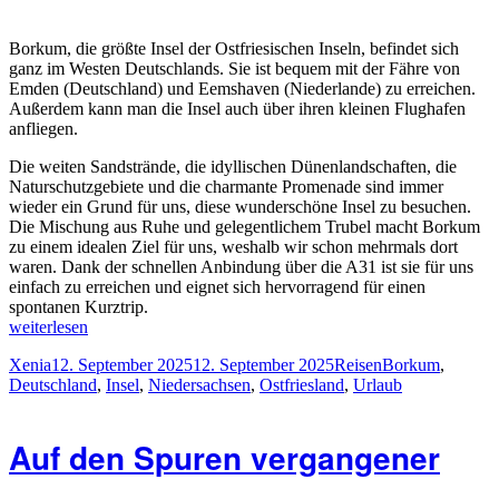
Borkum, die größte Insel der Ostfriesischen Inseln, befindet sich
ganz im Westen Deutschlands. Sie ist bequem mit der Fähre von
Emden (Deutschland) und Eemshaven (Niederlande) zu erreichen.
Außerdem kann man die Insel auch über ihren kleinen Flughafen
anfliegen.
Die weiten Sandstrände, die idyllischen Dünenlandschaften, die
Naturschutzgebiete und die charmante Promenade sind immer
wieder ein Grund für uns, diese wunderschöne Insel zu besuchen.
Die Mischung aus Ruhe und gelegentlichem Trubel macht Borkum
zu einem idealen Ziel für uns, weshalb wir schon mehrmals dort
waren. Dank der schnellen Anbindung über die A31 ist sie für uns
einfach zu erreichen und eignet sich hervorragend für einen
spontanen Kurztrip.
„Borkum
weiterlesen
2025“
Autor
Veröffentlicht
Kategorien
Schlagwörter
Xenia
12. September 2025
12. September 2025
Reisen
Borkum
,
am
Deutschland
,
Insel
,
Niedersachsen
,
Ostfriesland
,
Urlaub
Auf den Spuren vergangener