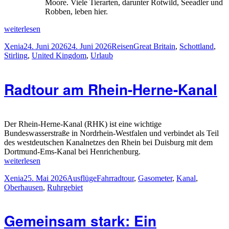
Moore. Viele Tierarten, darunter Rotwild, Seeadler und
Robben, leben hier.
„Urlaub
weiterlesen
in
Autor
Veröffentlicht
Kategorien
Schlagwörter
Xenia
24. Juni 2026
24. Juni 2026
Reisen
Great Britain
,
Schottland
,
Schottland
am
Stirling
,
United Kingdom
,
Urlaub
2026“
Radtour am Rhein-Herne-Kanal
Der Rhein-Herne-Kanal (RHK) ist eine wichtige
Bundeswasserstraße in Nordrhein-Westfalen und verbindet als Teil
des westdeutschen Kanalnetzes den Rhein bei Duisburg mit dem
Dortmund-Ems-Kanal bei Henrichenburg.
„Radtour
weiterlesen
am
Autor
Veröffentlicht
Kategorien
Schlagwörter
Xenia
25. Mai 2026
Ausflüge
Fahrradtour
,
Gasometer
,
Kanal
,
Rhein-
am
Oberhausen
,
Ruhrgebiet
Herne-
Kanal“
Gemeinsam stark: Ein