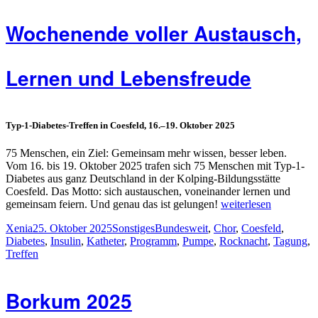
Wochenende voller Austausch,
Lernen und Lebensfreude
Typ-1-Diabetes-Treffen in Coesfeld, 16.–19. Oktober 2025
75 Menschen, ein Ziel: Gemeinsam mehr wissen, besser leben.
Vom 16. bis 19. Oktober 2025 trafen sich 75 Menschen mit Typ-1-
Diabetes aus ganz Deutschland in der Kolping-Bildungsstätte
Coesfeld. Das Motto: sich austauschen, voneinander lernen und
„Gemeinsam
gemeinsam feiern. Und genau das ist gelungen!
weiterlesen
stark:
Autor
Veröffentlicht
Kategorien
Schlagwörter
Xenia
25. Oktober 2025
Sonstiges
Bundesweit
,
Chor
,
Coesfeld
,
Ein
am
Diabetes
,
Insulin
,
Katheter
,
Programm
,
Pumpe
,
Rocknacht
,
Tagung
,
Wochenende
Treffen
voller
Austausch,
Lernen
Borkum 2025
und
Lebensfreude“