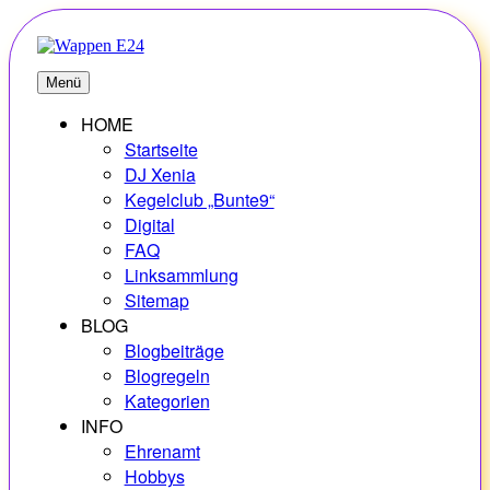
Zum
Inhalt
springen
E24
Erlebnisse – Hobbys – Vielfalt
Menü
HOME
Startseite
DJ Xenia
Kegelclub „Bunte9“
Digital
FAQ
Linksammlung
Sitemap
BLOG
Blogbeiträge
Blogregeln
Kategorien
INFO
Ehrenamt
Hobbys