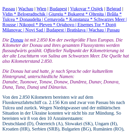
Passau
|
Wachau
|
Wien
|
Budapest
|
Vukovar * Osijek
|
Belgrad
|
Vidin * Belogradtschik |
Giurgiu * Bukarest * Oltenita
|
Brâila *
Tulcea * Donaudelta
|
Cernavoda * Konstanza * Schwarzes Meer
|
Rousse
|
Nikopol * Pleven * Orjahovo
|
Eisernes Tor * Donji
Milanovac
|
Novi Sad
|
Budapest
|
Bratislava
|
Wachau
|
Passau
Die
Donau
ist mit 2.850 Km der zweitgrößte Fluss Europas. Die
Kilometer der Donau und ihres gesamten Flusssystems werden
flussaufwärts gezählt. Offizieller Nullpunkt der Kilometrierung ist
der alte Leuchtturm von Sulina am Schwarzen Meer. Die Quelle hat
also Kilometerstand 2.850.
Die Donau hat und hatte, je nach Sprache oder kulturellem
Hintergrund, unterschiedliche Namen:
Danube, Tuonowe, Tonaw, Donaw, Dunărea, Dunav, Donava,
Duna, Tuna, Dunaj und Dānuvius.
Von den 2.850 Kilometern bereisten wir auf dem
Flusskreuzfahrtschiff ca. 2.156 Km und zwar von Passau bis nach
Tulcea und zurück. Wegen Niedrigwasser und der militärischen
Situation in der Ukraine konnten wir nicht bis zur Mündung. So
bereisten wir 8 von den 10 Anrainerstaaten:
Deutschland (D), Österreich (A), Slowakei (SK), Ungarn (H),
Kroatien (HR), Serbien (SRB), Bulgarien (BG), Rumänien (RO),