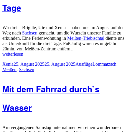
Tage
Wir drei – Brigitte, Ute und Xenia – haben uns im August auf den
Weg nach
Sachsen
gemacht, um die Wurzeln unserer Familie zu
erkunden. Eine Ferienwohnung in
Meißen-Triebischtal
diente uns
als Unterkunft für die drei Tage. Fußläufig waren es ungefähr
20min. von Meißen-Zentrum entfernt.
„Auf
weiterlesen
den
Autor
Veröffentlicht
Kategorien
Schlagwörter
Xenia
25. August 2025
25. August 2025
Ausflüge
Lommatzsch
,
Spuren
am
Meißen
,
Sachsen
vergangener
Tage“
Mit dem Fahrrad durch`s
Wasser
Am vergangenen Samstag unternahmen wir einen wunderbaren