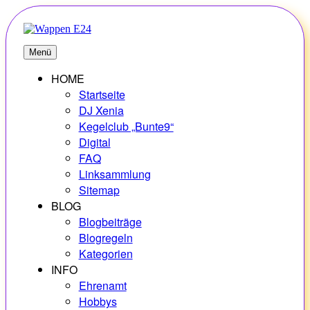
Zum
Inhalt
springen
E24
Erlebnisse – Hobbys – Vielfalt
Menü
HOME
Startseite
DJ Xenia
Kegelclub „Bunte9“
Digital
FAQ
Linksammlung
Sitemap
BLOG
Blogbeiträge
Blogregeln
Kategorien
INFO
Ehrenamt
Hobbys