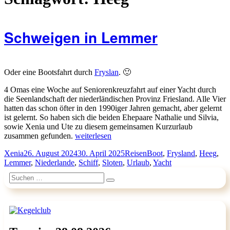
Schweigen in Lemmer
Oder eine Bootsfahrt durch
Fryslan
. 🙂
4 Omas eine Woche auf Seniorenkreuzfahrt auf einer Yacht durch
die Seenlandschaft der niederländischen Provinz Friesland. Alle Vier
hatten das schon öfter in den 1990iger Jahren gemacht, aber gelernt
ist gelernt. So haben sich die beiden Ehepaare Nathalie und Silvia,
sowie Xenia und Ute zu diesem gemeinsamen Kurzurlaub
„Schweigen
zusammen gefunden.
weiterlesen
in
Autor
Veröffentlicht
Kategorien
Schlagwörter
Xenia
26. August 2024
30. April 2025
Reisen
Boot
,
Frysland
,
Heeg
,
Lemmer“
am
Lemmer
,
Niederlande
,
Schiff
,
Sloten
,
Urlaub
,
Yacht
Suchen
Suchen
nach: