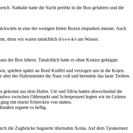
eich. Nathalie hatte die Yacht perfekt in die Box gefahren und die
rückwärts in eine der wenigen freien Boxen einparken musste. Auch
te, denn wir waren tatsächlich d-i-r-e-k-t am Wasser.
s der Box fahren. Tatsächlich hatte es ohne Kratzer geklappt.
en, spielten später an Bord Kniffel und verzogen uns in die Kojen.
te aber der Hafenmeister die Nase voll und beendete das laute Treiben.
uns gekonnt aus dem Hafen. Ute und Silvia hatten abwechselnd die
rgendwo zwischen Oldemarkt und Scherpenzeel legten wir im Grünen
 ging mit einem Schrecken von statten.
raußen regnete es heftig.
 durch die Zugbrücke bugsierte übernahm Xenia. Auf dem Tjeukemeer