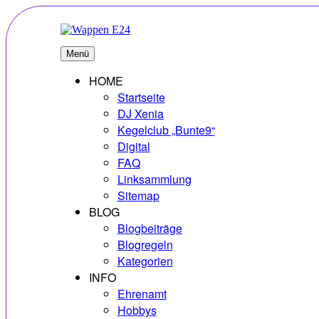
Zum
Inhalt
springen
E24
Erlebnisse – Hobbys – Vielfalt
Menü
HOME
Startseite
DJ Xenia
Kegelclub „Bunte9“
Digital
FAQ
Linksammlung
Sitemap
BLOG
Blogbeiträge
Blogregeln
Kategorien
INFO
Ehrenamt
Hobbys