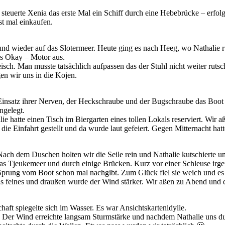
teuerte Xenia das erste Mal ein Schiff durch eine Hebebrücke – erfolgr
st mal einkaufen.
nd wieder auf das Slotermeer. Heute ging es nach Heeg, wo Nathalie 
es Okay – Motor aus.
isch. Man musste tatsächlich aufpassen das der Stuhl nicht weiter rutsch
en wir uns in die Kojen.
nsatz ihrer Nerven, der Heckschraube und der Bugschraube das Boot au
ngelegt.
 hatte einen Tisch im Biergarten eines tollen Lokals reserviert. Wir aß
ie Einfahrt gestellt und da wurde laut gefeiert. Gegen Mitternacht hat
 Nach dem Duschen holten wir die Seile rein und Nathalie kutschierte 
 das Tjeukemeer und durch einige Brücken. Kurz vor einer Schleuse i
m Sprung vom Boot schon mal nachgibt. Zum Glück fiel sie weich und es
as feines und draußen wurde der Wind stärker. Wir aßen zu Abend und d
ft spiegelte sich im Wasser. Es war Ansichtskartenidylle.
n. Der Wind erreichte langsam Sturmstärke und nachdem Nathalie uns