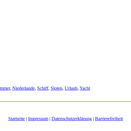
mmer
,
Niederlande
,
Schiff
,
Sloten
,
Urlaub
,
Yacht
Startseite
|
Impressum
|
Datenschutzerklärung
|
Barrierefreiheit