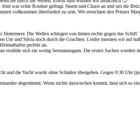
itschte durch die Wellen. Etwas nass wurden wir tatsächlich 🙂
etzt war echte Routine gefragt. Sturm und Chaos an und um die Brück
chienen vollkommen überfordert zu sein. Wir erreichten den Prinses Mar
s Slotermeer. Die Wellen schlugen von hinten rechts gegen das Schiff. 
en Ute und Silvia noch durch die Grachten. Leider mussten wir auf ha
 Heimathafen perfekt an.
n erzählte sich ein wenig Seemannsgarn. Die ersten Sachen wurden in d
cht und die Yacht wurde ohne Schäden übergeben. Gegen 9:30 Uhr (just
einander abgestimmt. Wenn nichts dazwischen kommt, lässt sich so ei