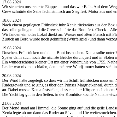
17.08.2024
Wir steuerten unsere erste Etappe an und das war Balk. Auf dem Weg s
Crew schnürte die Seile fachmännisch am Steg fest. Motor aus und er
18.08.2024
Nach einem gepflegten Frühstück fuhr Xenia rückwärts aus der Box u
das sollte gelingen und die Crew schnürte das Boot fest. Check – All
Wir fanden ein tolles Lokal direkt am Wasser und aßen Fleisch mit Fle
Zurück an Bord wurde noch gekniffelt (Würfelspiel) und dann verzog
19.08.2024
Duschen, Frühstücken und dann Boot losmachen. Xenia sollte unter Ei
Später dann auch noch die nächste Brücke durchquert und in Sloten a
Ein wunderschöner kleiner Ort mit einer Windmühle von 1755. Nathalie
Leider war nix mit schlafen, denn mehrere Windjammer hatten sich in d
20.08.2024
Der Wind hatte zugelegt, so dass wir im Schiff frühstücken mussten.
Rudergewalt und so ging es über den Prinses Margrietkanaal, durch
an. Dabei musste Xenia feststellen, dass ein alter Körper nach eine
Die Yacht lag gut in den Seilen, in der Kombüse kochte Nathalie etw
21.08.2024
Der Mond stand am Himmel, die Sonne ging auf und die geile Landscha
Xenia legte ab um dann das Ruder an Silvia und Ute weiterzureiche