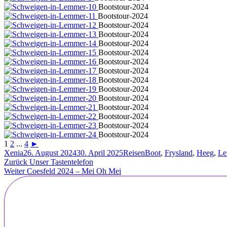
Bootstour-2024
Bootstour-2024
Bootstour-2024
Bootstour-2024
Bootstour-2024
Bootstour-2024
Bootstour-2024
Bootstour-2024
Bootstour-2024
Bootstour-2024
Bootstour-2024
Bootstour-2024
Bootstour-2024
Bootstour-2024
Bootstour-2024
1
2
...
4
►
Autor
Veröffentlicht
Kategorien
Schlagwörter
Xenia
26. August 2024
30. April 2025
Reisen
Boot
,
Frysland
,
Heeg
,
Le
Beitragsnavigation
am
Vorheriger
Zurück
Unser Tastentelefon
Nächster
Beitrag:
Weiter
Coesfeld 2024 – Mei Oh Mei
Beitrag: