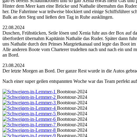
gab es bereits Schaumkronen und so gab Xenia etwas mehr Gas und pe
Hinter dem Meer kam eine Brücke und Nathalie übernahm das Ruder. J
her. Die Fahrrinne war teilweise blockiert und einige Schiffsführer s
Balk an den Steg und ließen den Tag in Ruhe ausklingen.
22.08.2024
Duschen, Frühstücken, Seile lösen und Xenia fuhr aus der Box auf da
überfordert übernahm Kapitänin Nathalie das Ruder. Später dann fuhr
uns Nathalie durch den Prinses Margrietkanaal und legte das Boot im
Alle anderen Boote vom Charterer trudelten nach und nach ein und ma
an Bord.
23.08.2024
Der letzte Morgen an Bord. Der ganze Rest wurde in die Autos gebra
Nach einer super geilen entspannten Woche war das Team perfekt auf
Bootstour-2024
Bootstour-2024
Bootstour-2024
Bootstour-2024
Bootstour-2024
Bootstour-2024
Bootstour-2024
Bootstour-2024
Bootstour-2024