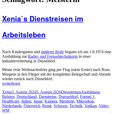
Xenia`s Dienstreisen im
Arbeitsleben
Nach Kindergarten und
mittlerer Reife
begann ich am 1.8.1974 eine
Ausbildung zur
Radio- und Fernsehtechnikerin
in einer
Industrievertretung in Düsseldorf.
Meine erste Weihnachtsfeier ging per Flug (mein Erster) nach Rom.
Morgens in den Flieger mit der kompletten Belegschaft und Abends
wieder zurück nach Düsseldorf.
„Xenia`s
weiterlesen
Dienstreisen
Autor
Veröffentlicht
Kategorien
Schlagwörter
Xenia
3. August 2024
5. August 2026
Dienstreisen
Ausbildung
,
im
am
Belgien
,
Deutschland
,
Dienstreise
,
Duesseldorf
,
Formel 1
,
Arbeitsleben“
Healthcare
,
Italien
,
Japan
,
Kamera
,
Meisterin
,
Mikroskop
,
Niederlande
,
Österreich
,
Rente
,
Schweiz
,
Technik
,
Vatikan
,
Video
,
WM