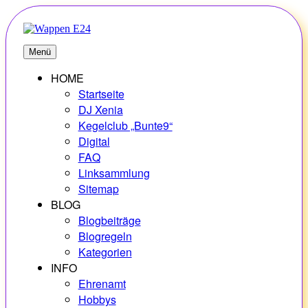
Zum
Inhalt
springen
E24
Erlebnisse – Hobbys – Vielfalt
Menü
HOME
Startseite
DJ Xenia
Kegelclub „Bunte9“
Digital
FAQ
Linksammlung
Sitemap
BLOG
Blogbeiträge
Blogregeln
Kategorien
INFO
Ehrenamt
Hobbys