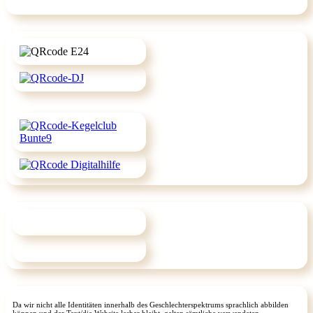
Da wir nicht alle Identitäten innerhalb des Geschlechterspektrums sprachlich abbilden