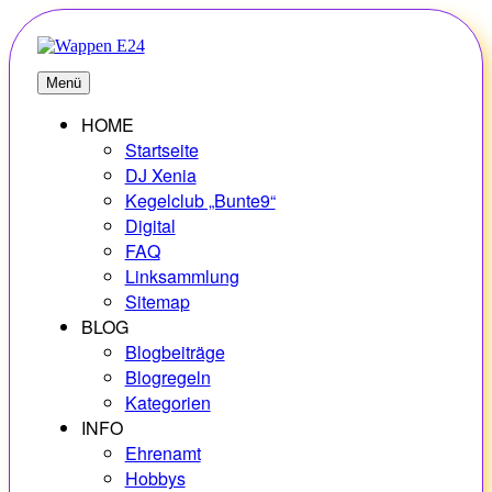
Zum
Inhalt
springen
E24
Erlebnisse – Hobbys – Vielfalt
Menü
HOME
Startseite
DJ Xenia
Kegelclub „Bunte9“
Digital
FAQ
Linksammlung
Sitemap
BLOG
Blogbeiträge
Blogregeln
Kategorien
INFO
Ehrenamt
Hobbys