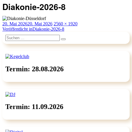
Diakonie-2026-8
Veröffentlicht
Originalgröße
20. Mai 2026
20. Mai 2026
2560 × 1920
am
Beitragsnavigation
Veröffentlicht in
Diakonie-2026-8
Suchen
Suchen
nach:
Termin: 28.08.2026
Termin: 11.09.2026