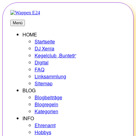
Zum
Inhalt
springen
E24
Erlebnisse – Hobbys – Vielfalt
Menü
HOME
Startseite
DJ Xenia
Kegelclub „Bunte9“
Digital
FAQ
Linksammlung
Sitemap
BLOG
Blogbeiträge
Blogregeln
Kategorien
INFO
Ehrenamt
Hobbys