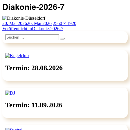
Diakonie-2026-7
Veröffentlicht
Originalgröße
20. Mai 2026
20. Mai 2026
2560 × 1920
am
Beitragsnavigation
Veröffentlicht in
Diakonie-2026-7
Suchen
Suchen
nach:
Termin: 28.08.2026
Termin: 11.09.2026