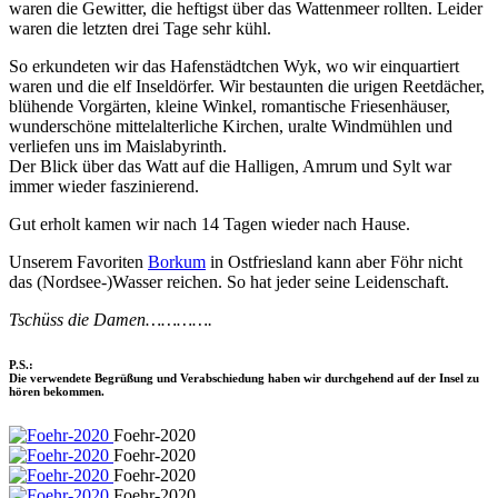
waren die Gewitter, die heftigst über das Wattenmeer rollten. Leider
waren die letzten drei Tage sehr kühl.
So erkundeten wir das Hafenstädtchen Wyk, wo wir einquartiert
waren und die elf Inseldörfer. Wir bestaunten die urigen Reetdächer,
blühende Vorgärten, kleine Winkel, romantische Friesenhäuser,
wunderschöne mittelalterliche Kirchen, uralte Windmühlen und
verliefen uns im Maislabyrinth.
Der Blick über das Watt auf die Halligen, Amrum und Sylt war
immer wieder faszinierend.
Gut erholt kamen wir nach 14 Tagen wieder nach Hause.
Unserem Favoriten
Borkum
in Ostfriesland kann aber Föhr nicht
das (Nordsee-)Wasser reichen. So hat jeder seine Leidenschaft.
Tschüss die Damen………….
P.S.:
Die verwendete Begrüßung und Verabschiedung haben wir durchgehend auf der Insel zu
hören bekommen.
Foehr-2020
Foehr-2020
Foehr-2020
Foehr-2020