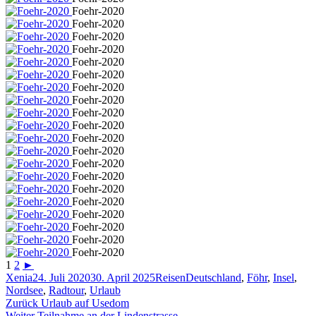
Foehr-2020
Foehr-2020
Foehr-2020
Foehr-2020
Foehr-2020
Foehr-2020
Foehr-2020
Foehr-2020
Foehr-2020
Foehr-2020
Foehr-2020
Foehr-2020
Foehr-2020
Foehr-2020
Foehr-2020
Foehr-2020
Foehr-2020
Foehr-2020
Foehr-2020
Foehr-2020
1
2
►
Autor
Veröffentlicht
Kategorien
Schlagwörter
Xenia
24. Juli 2020
30. April 2025
Reisen
Deutschland
,
Föhr
,
Insel
,
am
Nordsee
,
Radtour
,
Urlaub
Beitragsnavigation
Vorheriger
Zurück
Urlaub auf Usedom
Nächster
Beitrag:
Weiter
Teilnahme an der Lindenstrasse