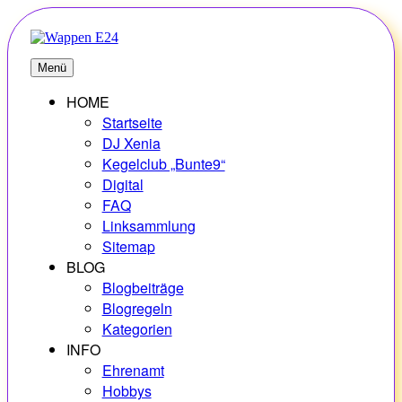
Zum
Inhalt
springen
E24
Erlebnisse – Hobbys – Vielfalt
Menü
HOME
Startseite
DJ Xenia
Kegelclub „Bunte9“
Digital
FAQ
Linksammlung
Sitemap
BLOG
Blogbeiträge
Blogregeln
Kategorien
INFO
Ehrenamt
Hobbys