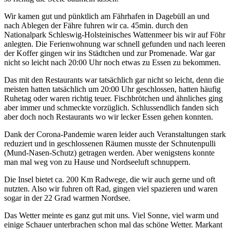
Wir kamen gut und pünktlich am Fährhafen in Dagebüll an und
nach Ablegen der Fähre fuhren wir ca. 45min. durch den
Nationalpark Schleswig-Holsteinisches Wattenmeer bis wir auf Föhr
anlegten. Die Ferienwohnung war schnell gefunden und nach leeren
der Koffer gingen wir ins Städtchen und zur Promenade. War gar
nicht so leicht nach 20:00 Uhr noch etwas zu Essen zu bekommen.
Das mit den Restaurants war tatsächlich gar nicht so leicht, denn die
meisten hatten tatsächlich um 20:00 Uhr geschlossen, hatten häufig
Ruhetag oder waren richtig teuer. Fischbrötchen und ähnliches ging
aber immer und schmeckte vorzüglich. Schlussendlich fanden sich
aber doch noch Restaurants wo wir lecker Essen gehen konnten.
Dank der Corona-Pandemie waren leider auch Veranstaltungen stark
reduziert und in geschlossenen Räumen musste der Schnutenpulli
(Mund-Nasen-Schutz) getragen werden. Aber wenigstens konnte
man mal weg von zu Hause und Nordseeluft schnuppern.
Die Insel bietet ca. 200 Km Radwege, die wir auch gerne und oft
nutzten. Also wir fuhren oft Rad, gingen viel spazieren und waren
sogar in der 22 Grad warmen Nordsee.
Das Wetter meinte es ganz gut mit uns. Viel Sonne, viel warm und
einige Schauer unterbrachen schon mal das schöne Wetter. Markant