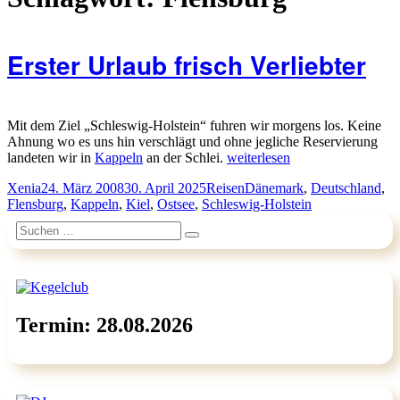
Erster Urlaub frisch Verliebter
Mit dem Ziel „Schleswig-Holstein“ fuhren wir morgens los. Keine
Ahnung wo es uns hin verschlägt und ohne jegliche Reservierung
„Erster
landeten wir in
Kappeln
an der Schlei.
weiterlesen
Urlaub
Autor
Veröffentlicht
Kategorien
Schlagwörter
Xenia
24. März 2008
30. April 2025
Reisen
Dänemark
,
Deutschland
,
frisch
am
Flensburg
,
Kappeln
,
Kiel
,
Ostsee
,
Schleswig-Holstein
Verliebter“
Suchen
Suchen
nach:
Termin: 28.08.2026