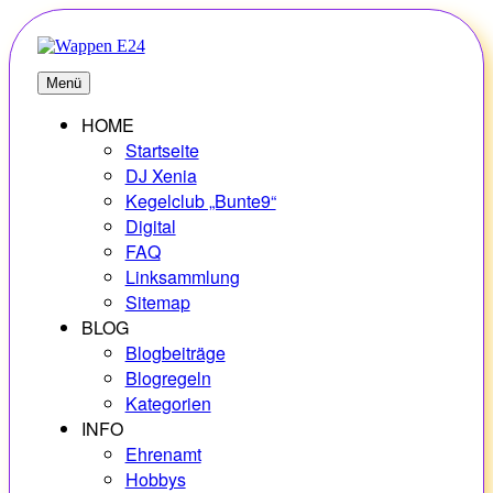
Zum
Inhalt
springen
E24
Erlebnisse – Hobbys – Vielfalt
Menü
HOME
Startseite
DJ Xenia
Kegelclub „Bunte9“
Digital
FAQ
Linksammlung
Sitemap
BLOG
Blogbeiträge
Blogregeln
Kategorien
INFO
Ehrenamt
Hobbys