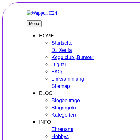
Zum
Inhalt
springen
E24
Erlebnisse – Hobbys – Vielfalt
Menü
HOME
Startseite
DJ Xenia
Kegelclub „Bunte9“
Digital
FAQ
Linksammlung
Sitemap
BLOG
Blogbeiträge
Blogregeln
Kategorien
INFO
Ehrenamt
Hobbys