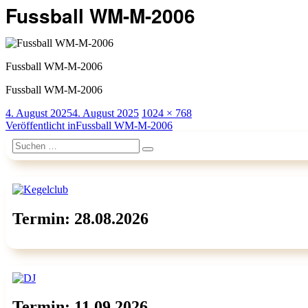
Fussball WM-M-2006
Fussball WM-M-2006
Fussball WM-M-2006
Veröffentlicht
Originalgröße
4. August 2025
4. August 2025
1024 × 768
am
Beitragsnavigation
Veröffentlicht in
Fussball WM-M-2006
Suchen
Suchen
nach:
Termin: 28.08.2026
Termin: 11.09.2026