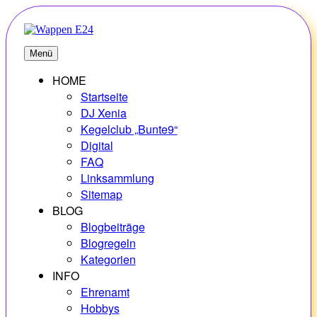
Zum
Inhalt
springen
E24
Erlebnisse – Hobbys – Vielfalt
Menü
HOME
Startseite
DJ Xenia
Kegelclub „Bunte9“
Digital
FAQ
Linksammlung
Sitemap
BLOG
Blogbeiträge
Blogregeln
Kategorien
INFO
Ehrenamt
Hobbys