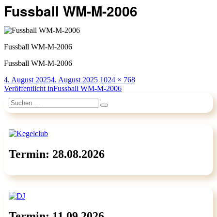
Fussball WM-M-2006
Fussball WM-M-2006
Fussball WM-M-2006
Veröffentlicht
Originalgröße
4. August 2025
4. August 2025
1024 × 768
am
Beitragsnavigation
Veröffentlicht in
Fussball WM-M-2006
Suchen
Suchen
nach:
Termin: 28.08.2026
Termin: 11.09.2026