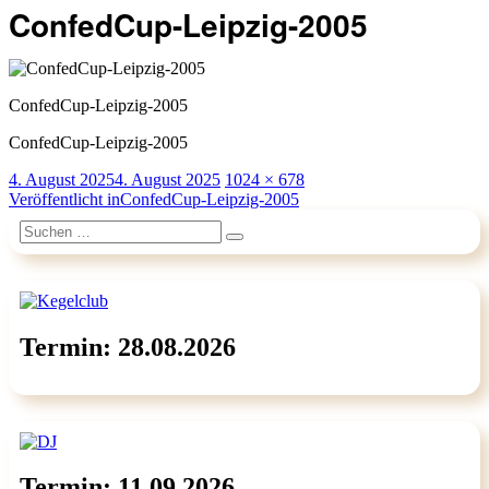
ConfedCup-Leipzig-2005
ConfedCup-Leipzig-2005
ConfedCup-Leipzig-2005
Veröffentlicht
Originalgröße
4. August 2025
4. August 2025
1024 × 678
am
Beitragsnavigation
Veröffentlicht in
ConfedCup-Leipzig-2005
Suchen
Suchen
nach:
Termin: 28.08.2026
Termin: 11.09.2026