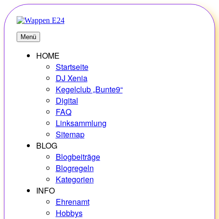
Zum
Inhalt
springen
E24
Erlebnisse – Hobbys – Vielfalt
Menü
HOME
Startseite
DJ Xenia
Kegelclub „Bunte9“
Digital
FAQ
Linksammlung
Sitemap
BLOG
Blogbeiträge
Blogregeln
Kategorien
INFO
Ehrenamt
Hobbys