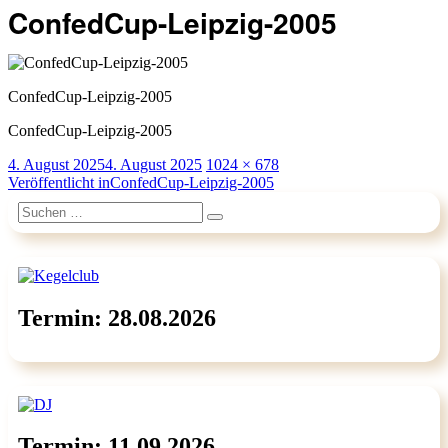
ConfedCup-Leipzig-2005
ConfedCup-Leipzig-2005
ConfedCup-Leipzig-2005
Veröffentlicht
Originalgröße
4. August 2025
4. August 2025
1024 × 678
am
Beitragsnavigation
Veröffentlicht in
ConfedCup-Leipzig-2005
Suchen
Suchen
nach:
Termin: 28.08.2026
Termin: 11.09.2026