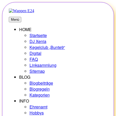
Zum
Inhalt
springen
E24
Erlebnisse – Hobbys – Vielfalt
Menü
HOME
Startseite
DJ Xenia
Kegelclub „Bunte9“
Digital
FAQ
Linksammlung
Sitemap
BLOG
Blogbeiträge
Blogregeln
Kategorien
INFO
Ehrenamt
Hobbys