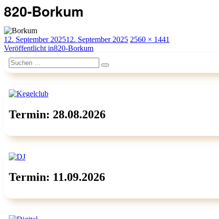
820-Borkum
Veröffentlicht
Originalgröße
12. September 2025
12. September 2025
2560 × 1441
am
Beitragsnavigation
Veröffentlicht in
820-Borkum
Suchen
Suchen
nach:
Termin: 28.08.2026
Termin: 11.09.2026