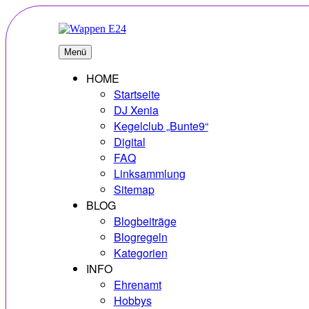
Zum
Inhalt
springen
E24
Erlebnisse – Hobbys – Vielfalt
Menü
HOME
Startseite
DJ Xenia
Kegelclub „Bunte9“
Digital
FAQ
Linksammlung
Sitemap
BLOG
Blogbeiträge
Blogregeln
Kategorien
INFO
Ehrenamt
Hobbys