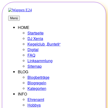
Zum
Inhalt
springen
E24
Erlebnisse – Hobbys – Vielfalt
Menü
HOME
Startseite
DJ Xenia
Kegelclub „Bunte9“
Digital
FAQ
Linksammlung
Sitemap
BLOG
Blogbeiträge
Blogregeln
Kategorien
INFO
Ehrenamt
Hobbys