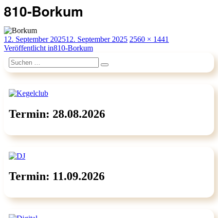
810-Borkum
Veröffentlicht
Originalgröße
12. September 2025
12. September 2025
2560 × 1441
am
Beitragsnavigation
Veröffentlicht in
810-Borkum
Suchen
Suchen
nach:
Termin: 28.08.2026
Termin: 11.09.2026