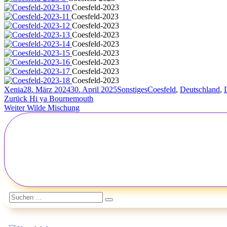
Coesfeld-2023
Coesfeld-2023
Coesfeld-2023
Coesfeld-2023
Coesfeld-2023
Coesfeld-2023
Coesfeld-2023
Coesfeld-2023
Coesfeld-2023
Autor
Veröffentlicht
Kategorien
Schlagwörter
Xenia
28. März 2024
30. April 2025
Sonstiges
Coesfeld
,
Deutschland
,
Beitragsnavigation
am
Vorheriger
Zurück
Hi ya Bournemouth
Nächster
Beitrag:
Weiter
Wilde Mischung
Beitrag:
Suchen
Suchen
nach: