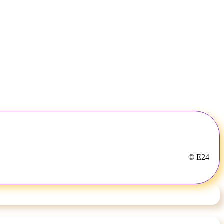
© E24