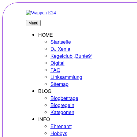
Zum
Inhalt
springen
E24
Erlebnisse – Hobbys – Vielfalt
Menü
HOME
Startseite
DJ Xenia
Kegelclub „Bunte9“
Digital
FAQ
Linksammlung
Sitemap
BLOG
Blogbeiträge
Blogregeln
Kategorien
INFO
Ehrenamt
Hobbys