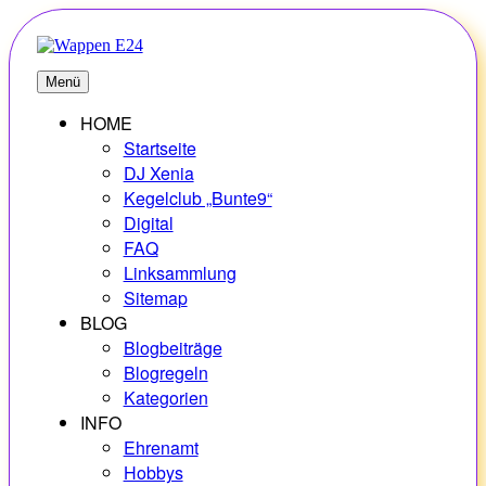
Zum
Inhalt
springen
E24
Erlebnisse – Hobbys – Vielfalt
Menü
HOME
Startseite
DJ Xenia
Kegelclub „Bunte9“
Digital
FAQ
Linksammlung
Sitemap
BLOG
Blogbeiträge
Blogregeln
Kategorien
INFO
Ehrenamt
Hobbys