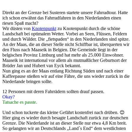
Direkt an der Grenze bei Susteren startete unsere Fahrradtour. Hatte
ich schon erwähnt das Fahrradfahren in den Niederlanden einen
riesen Spaß macht?
Wir düsten von
Knotenpunkt
zu Knotenpunkt durch die schöne
Landschaft bei optimalem Wetter. Vorbei an Seen, Flüssen, Feldern
und durch Wälder. Die „fietspaden“ in den Niederlanden sind spitze.
An der Maas, die an dieser Stelle nicht Schiffbar ist, überquerten wir
den Fluss nach Maaseik in Belgien. Die Gemeinde liegt in der
belgischen Provinz Limburg und hat mehr als 25.000 Einwohner.
Maaseik ist international vor allem als mutmaßlicher Geburtsort der
Brüder Jan und Hubert van Eyck bekannt.
Nun ging es an der Maas entlang Richtung Süden und nach einer
Kaffeepause stießen wir auf eine Fähre, die uns wieder zurück in die
Niederlande bringen sollte.
12 Personen mit deren Fahrrädern sollten drauf passen.
Okay?
Tatsache es passte.
Und schon tuckerte das kleine Gefährt kostenfrei nach drüben. 😊
Hier ging es wieder durch besagte Landschaft zurück zur deutschen
Grenze. Die Niederlande ist an dieser Stelle nur etwa 4,8 Km breit.
So gelangten wir an Deutschlands „Land´s End“ dem westlichsten