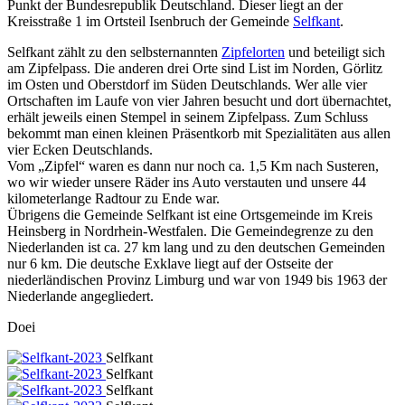
Punkt der Bundesrepublik Deutschland. Dieser liegt an der
Kreisstraße 1 im Ortsteil Isenbruch der Gemeinde
Selfkant
.
Selfkant zählt zu den selbsternannten
Zipfelorten
und beteiligt sich
am Zipfelpass. Die anderen drei Orte sind List im Norden, Görlitz
im Osten und Oberstdorf im Süden Deutschlands. Wer alle vier
Ortschaften im Laufe von vier Jahren besucht und dort übernachtet,
erhält jeweils einen Stempel in seinem Zipfelpass. Zum Schluss
bekommt man einen kleinen Präsentkorb mit Spezialitäten aus allen
vier Ecken Deutschlands.
Vom „Zipfel“ waren es dann nur noch ca. 1,5 Km nach Susteren,
wo wir wieder unsere Räder ins Auto verstauten und unsere 44
kilometerlange Radtour zu Ende war.
Übrigens die Gemeinde Selfkant ist eine Ortsgemeinde im Kreis
Heinsberg in Nordrhein-Westfalen. Die Gemeindegrenze zu den
Niederlanden ist ca. 27 km lang und zu den deutschen Gemeinden
nur 6 km. Die deutsche Exklave liegt auf der Ostseite der
niederländischen Provinz Limburg und war von 1949 bis 1963 der
Niederlande angegliedert.
Doei
Selfkant
Selfkant
Selfkant