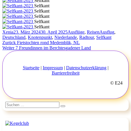
Selfkant
Selfkant
Selfkant
Selfkant
Selfkant
Selfkant
Autor
Veröffentlicht
Kategorien
Schlagwörter
Xenia
23. März 2024
30. April 2025
Ausflüge
,
Reisen
Ausflug
,
am
Deutschland
,
Knotenpunkt
,
Niederlande
,
Radtour
,
Selfkant
Beitragsnavigation
Vorheriger
Zurück
Fietstochten rond Medemblik, NL
Nächster
Beitrag:
Weiter
7 Freundinnen im Berchtesgadener Land
Beitrag:
Startseite
|
Impressum
|
Datenschutzerklärung
|
Barrierefreiheit
© E24
Suchen
Suchen
nach: