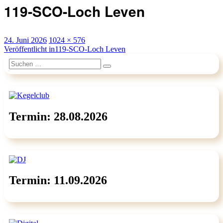
119-SCO-Loch Leven
Veröffentlicht
Originalgröße
24. Juni 2026
1024 × 576
am
Beitragsnavigation
Veröffentlicht in
119-SCO-Loch Leven
Suchen
Suchen
nach:
Termin: 28.08.2026
Termin: 11.09.2026