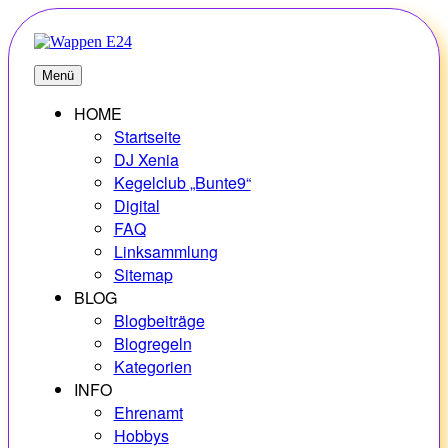
Zum
Inhalt
springen
E24
Erlebnisse – Hobbys – Vielfalt
Menü
HOME
Startseite
DJ Xenia
Kegelclub „Bunte9“
Digital
FAQ
Linksammlung
Sitemap
BLOG
Blogbeiträge
Blogregeln
Kategorien
INFO
Ehrenamt
Hobbys