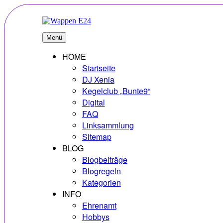
Zum
Inhalt
springen
E24
Erlebnisse – Hobbys – Vielfalt
Menü
HOME
Startseite
DJ Xenia
Kegelclub „Bunte9“
Digital
FAQ
Linksammlung
Sitemap
BLOG
Blogbeiträge
Blogregeln
Kategorien
INFO
Ehrenamt
Hobbys