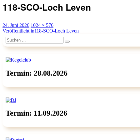
118-SCO-Loch Leven
Veröffentlicht
Originalgröße
24. Juni 2026
1024 × 576
am
Beitragsnavigation
Veröffentlicht in
118-SCO-Loch Leven
Suchen
Suchen
nach:
Termin: 28.08.2026
Termin: 11.09.2026