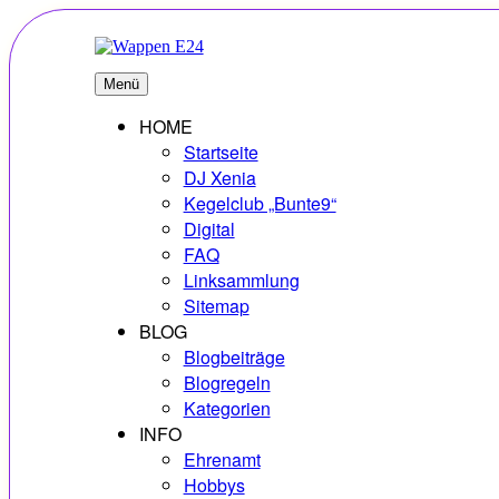
Zum
Inhalt
springen
E24
Erlebnisse – Hobbys – Vielfalt
Menü
HOME
Startseite
DJ Xenia
Kegelclub „Bunte9“
Digital
FAQ
Linksammlung
Sitemap
BLOG
Blogbeiträge
Blogregeln
Kategorien
INFO
Ehrenamt
Hobbys