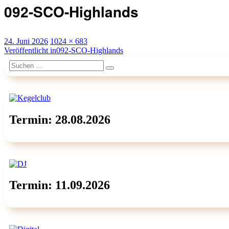
092-SCO-Highlands
Veröffentlicht
Originalgröße
24. Juni 2026
1024 × 683
am
Beitragsnavigation
Veröffentlicht in
092-SCO-Highlands
Suchen
Suchen
nach:
Termin: 28.08.2026
Termin: 11.09.2026