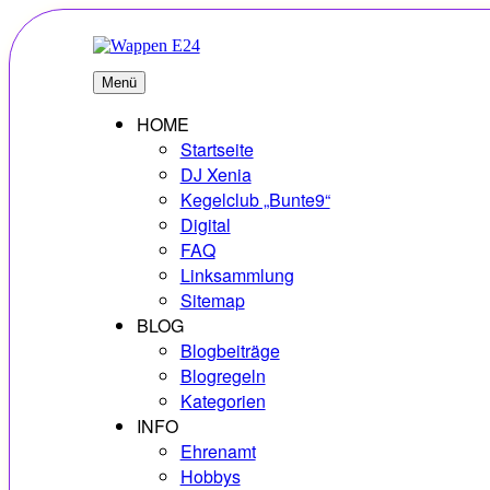
Zum
Inhalt
springen
E24
Erlebnisse – Hobbys – Vielfalt
Menü
HOME
Startseite
DJ Xenia
Kegelclub „Bunte9“
Digital
FAQ
Linksammlung
Sitemap
BLOG
Blogbeiträge
Blogregeln
Kategorien
INFO
Ehrenamt
Hobbys