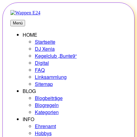
Zum
Inhalt
springen
E24
Erlebnisse – Hobbys – Vielfalt
Menü
HOME
Startseite
DJ Xenia
Kegelclub „Bunte9“
Digital
FAQ
Linksammlung
Sitemap
BLOG
Blogbeiträge
Blogregeln
Kategorien
INFO
Ehrenamt
Hobbys