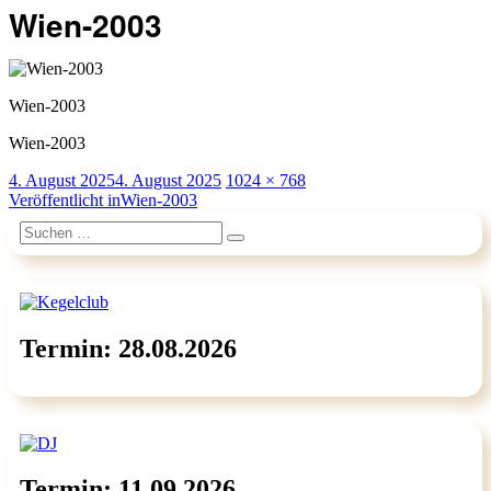
Wien-2003
Wien-2003
Wien-2003
Veröffentlicht
Originalgröße
4. August 2025
4. August 2025
1024 × 768
am
Beitragsnavigation
Veröffentlicht in
Wien-2003
Suchen
Suchen
nach:
Termin: 28.08.2026
Termin: 11.09.2026