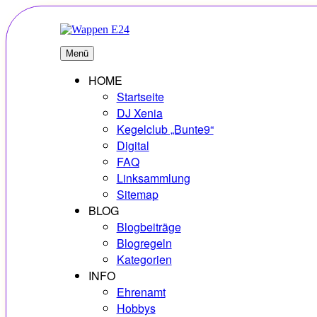
Zum
Inhalt
springen
E24
Erlebnisse – Hobbys – Vielfalt
Menü
HOME
Startseite
DJ Xenia
Kegelclub „Bunte9“
Digital
FAQ
Linksammlung
Sitemap
BLOG
Blogbeiträge
Blogregeln
Kategorien
INFO
Ehrenamt
Hobbys