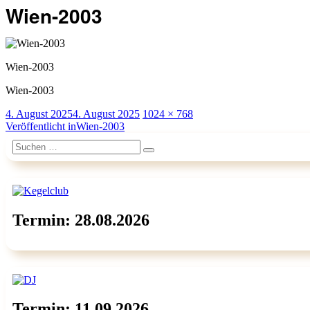
Wien-2003
Wien-2003
Wien-2003
Veröffentlicht
Originalgröße
4. August 2025
4. August 2025
1024 × 768
am
Beitragsnavigation
Veröffentlicht in
Wien-2003
Suchen
Suchen
nach:
Termin: 28.08.2026
Termin: 11.09.2026