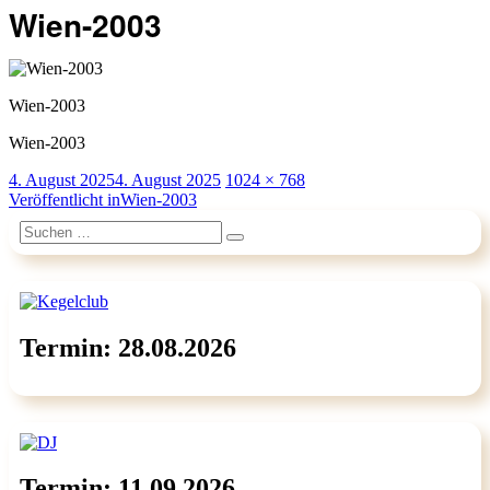
Wien-2003
Wien-2003
Wien-2003
Veröffentlicht
Originalgröße
4. August 2025
4. August 2025
1024 × 768
am
Beitragsnavigation
Veröffentlicht in
Wien-2003
Suchen
Suchen
nach:
Termin: 28.08.2026
Termin: 11.09.2026