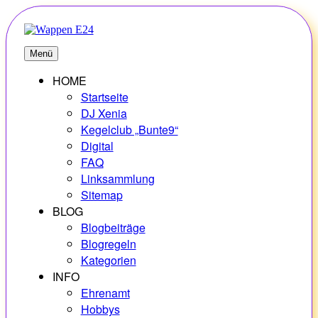
Zum
Inhalt
springen
E24
Erlebnisse – Hobbys – Vielfalt
Menü
HOME
Startseite
DJ Xenia
Kegelclub „Bunte9“
Digital
FAQ
Linksammlung
Sitemap
BLOG
Blogbeiträge
Blogregeln
Kategorien
INFO
Ehrenamt
Hobbys