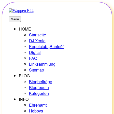
Zum
Inhalt
springen
E24
Erlebnisse – Hobbys – Vielfalt
Menü
HOME
Startseite
DJ Xenia
Kegelclub „Bunte9“
Digital
FAQ
Linksammlung
Sitemap
BLOG
Blogbeiträge
Blogregeln
Kategorien
INFO
Ehrenamt
Hobbys