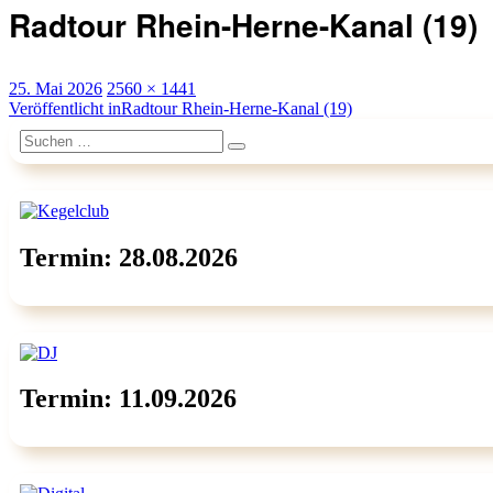
Radtour Rhein-Herne-Kanal (19)
Veröffentlicht
Originalgröße
25. Mai 2026
2560 × 1441
am
Beitragsnavigation
Veröffentlicht in
Radtour Rhein-Herne-Kanal (19)
Suchen
Suchen
nach:
Termin: 28.08.2026
Termin: 11.09.2026