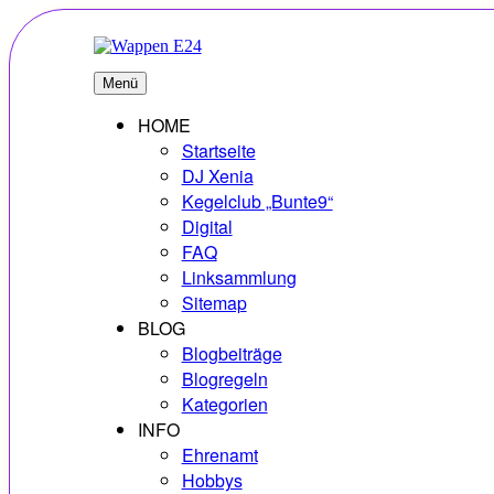
Zum
Inhalt
springen
E24
Erlebnisse – Hobbys – Vielfalt
Menü
HOME
Startseite
DJ Xenia
Kegelclub „Bunte9“
Digital
FAQ
Linksammlung
Sitemap
BLOG
Blogbeiträge
Blogregeln
Kategorien
INFO
Ehrenamt
Hobbys