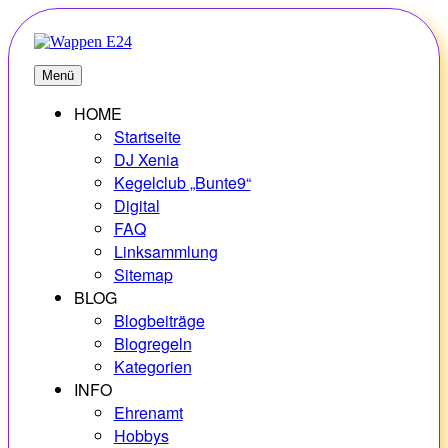
Zum
Inhalt
springen
E24
Erlebnisse – Hobbys – Vielfalt
Menü
HOME
Startseite
DJ Xenia
Kegelclub „Bunte9“
Digital
FAQ
Linksammlung
Sitemap
BLOG
Blogbeiträge
Blogregeln
Kategorien
INFO
Ehrenamt
Hobbys