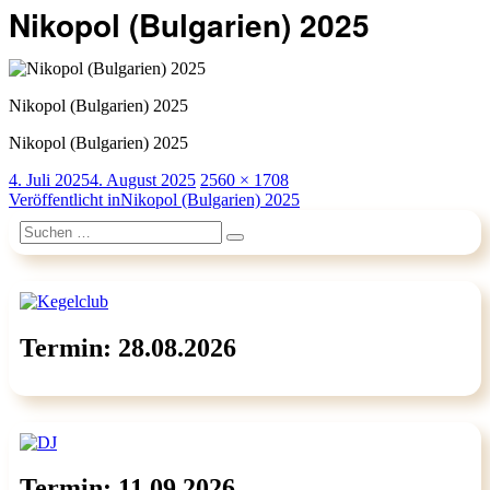
Nikopol (Bulgarien) 2025
Nikopol (Bulgarien) 2025
Nikopol (Bulgarien) 2025
Veröffentlicht
Originalgröße
4. Juli 2025
4. August 2025
2560 × 1708
am
Beitragsnavigation
Veröffentlicht in
Nikopol (Bulgarien) 2025
Suchen
Suchen
nach:
Termin: 28.08.2026
Termin: 11.09.2026