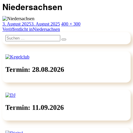
Niedersachsen
Veröffentlicht
Originalgröße
3. August 2025
3. August 2025
400 × 300
am
Beitragsnavigation
Veröffentlicht in
Niedersachsen
Suchen
Suchen
nach:
Termin: 28.08.2026
Termin: 11.09.2026