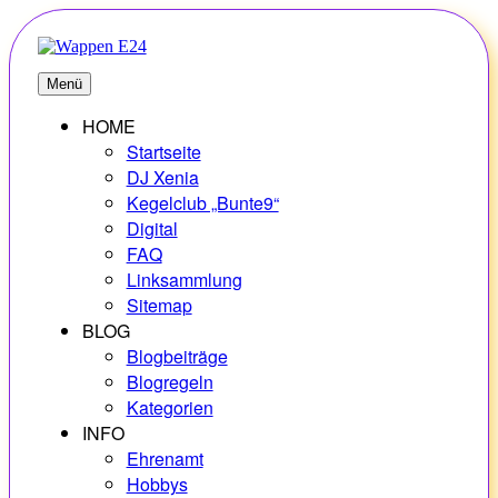
Zum
Inhalt
springen
E24
Erlebnisse – Hobbys – Vielfalt
Menü
HOME
Startseite
DJ Xenia
Kegelclub „Bunte9“
Digital
FAQ
Linksammlung
Sitemap
BLOG
Blogbeiträge
Blogregeln
Kategorien
INFO
Ehrenamt
Hobbys