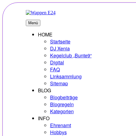
Zum
Inhalt
springen
E24
Erlebnisse – Hobbys – Vielfalt
Menü
HOME
Startseite
DJ Xenia
Kegelclub „Bunte9“
Digital
FAQ
Linksammlung
Sitemap
BLOG
Blogbeiträge
Blogregeln
Kategorien
INFO
Ehrenamt
Hobbys