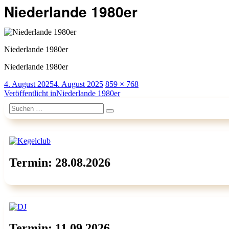
Niederlande 1980er
Niederlande 1980er
Niederlande 1980er
Veröffentlicht
Originalgröße
4. August 2025
4. August 2025
859 × 768
am
Beitragsnavigation
Veröffentlicht in
Niederlande 1980er
Suchen
Suchen
nach:
Termin: 28.08.2026
Termin: 11.09.2026