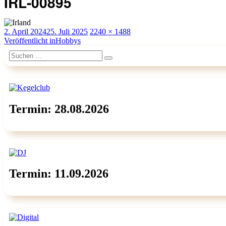
IRL-00895
Veröffentlicht
Originalgröße
2. April 2024
25. Juli 2025
2240 × 1488
am
Beitragsnavigation
Veröffentlicht in
Hobbys
Suchen
Suchen
nach:
Termin: 28.08.2026
Termin: 11.09.2026