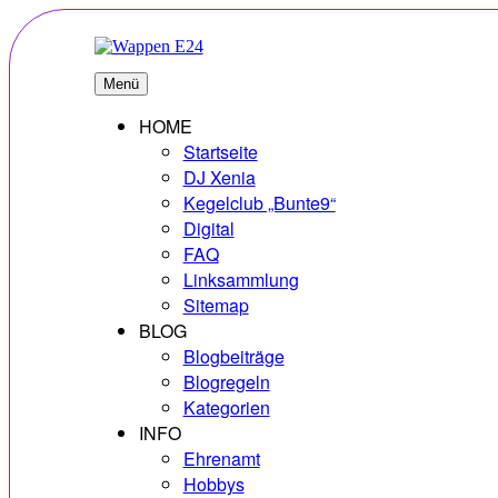
Zum
Inhalt
springen
E24
Erlebnisse – Hobbys – Vielfalt
Menü
HOME
Startseite
DJ Xenia
Kegelclub „Bunte9“
Digital
FAQ
Linksammlung
Sitemap
BLOG
Blogbeiträge
Blogregeln
Kategorien
INFO
Ehrenamt
Hobbys