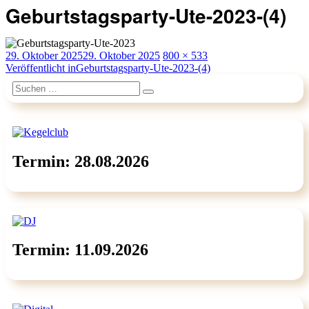
Geburtstagsparty-Ute-2023-(4)
Veröffentlicht
Originalgröße
29. Oktober 2025
29. Oktober 2025
800 × 533
am
Beitragsnavigation
Veröffentlicht in
Geburtstagsparty-Ute-2023-(4)
Suchen
Suchen
nach:
Termin: 28.08.2026
Termin: 11.09.2026