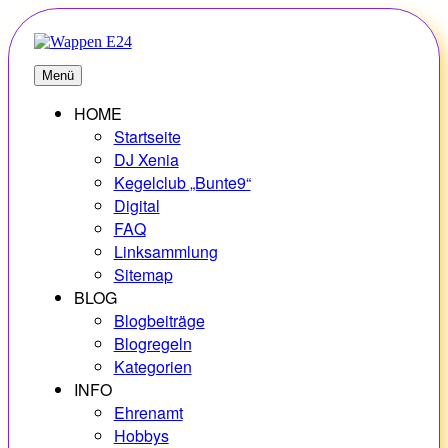
Zum
Inhalt
springen
E24
Erlebnisse – Hobbys – Vielfalt
Menü
HOME
Startseite
DJ Xenia
Kegelclub „Bunte9“
Digital
FAQ
Linksammlung
Sitemap
BLOG
Blogbeiträge
Blogregeln
Kategorien
INFO
Ehrenamt
Hobbys