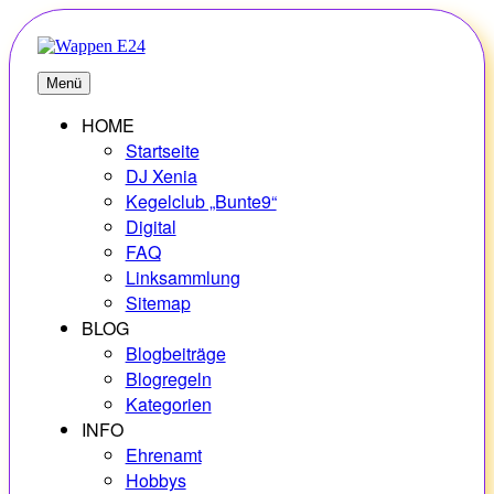
Zum
Inhalt
springen
E24
Erlebnisse – Hobbys – Vielfalt
Menü
HOME
Startseite
DJ Xenia
Kegelclub „Bunte9“
Digital
FAQ
Linksammlung
Sitemap
BLOG
Blogbeiträge
Blogregeln
Kategorien
INFO
Ehrenamt
Hobbys