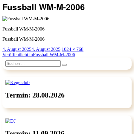
Fussball WM-M-2006
Fussball WM-M-2006
Fussball WM-M-2006
Veröffentlicht
Originalgröße
4. August 2025
4. August 2025
1024 × 768
am
Beitragsnavigation
Veröffentlicht in
Fussball WM-M-2006
Suchen
Suchen
nach:
Termin: 28.08.2026
Termin: 11.09.2026