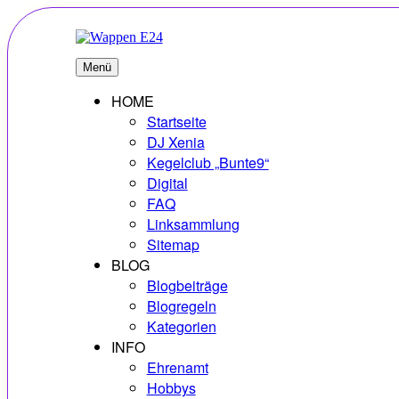
Zum
Inhalt
springen
E24
Erlebnisse – Hobbys – Vielfalt
Menü
HOME
Startseite
DJ Xenia
Kegelclub „Bunte9“
Digital
FAQ
Linksammlung
Sitemap
BLOG
Blogbeiträge
Blogregeln
Kategorien
INFO
Ehrenamt
Hobbys