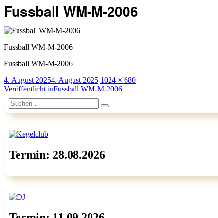
Fussball WM-M-2006
Fussball WM-M-2006
Fussball WM-M-2006
Veröffentlicht
Originalgröße
4. August 2025
4. August 2025
1024 × 680
am
Beitragsnavigation
Veröffentlicht in
Fussball WM-M-2006
Suchen
Suchen
nach:
Termin: 28.08.2026
Termin: 11.09.2026