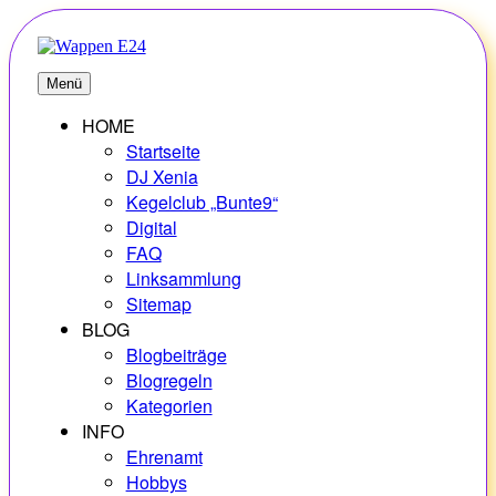
Zum
Inhalt
springen
E24
Erlebnisse – Hobbys – Vielfalt
Menü
HOME
Startseite
DJ Xenia
Kegelclub „Bunte9“
Digital
FAQ
Linksammlung
Sitemap
BLOG
Blogbeiträge
Blogregeln
Kategorien
INFO
Ehrenamt
Hobbys