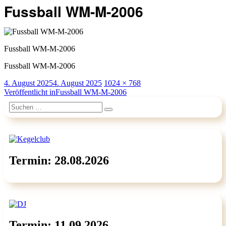
Fussball WM-M-2006
Fussball WM-M-2006
Fussball WM-M-2006
Veröffentlicht
Originalgröße
4. August 2025
4. August 2025
1024 × 768
am
Beitragsnavigation
Veröffentlicht in
Fussball WM-M-2006
Suchen
Suchen
nach:
Termin: 28.08.2026
Termin: 11.09.2026