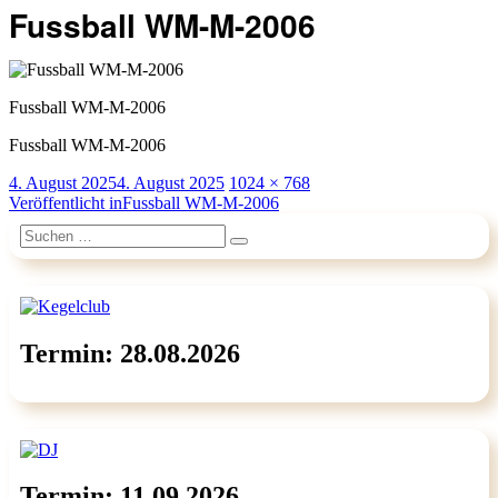
Fussball WM-M-2006
Fussball WM-M-2006
Fussball WM-M-2006
Veröffentlicht
Originalgröße
4. August 2025
4. August 2025
1024 × 768
am
Beitragsnavigation
Veröffentlicht in
Fussball WM-M-2006
Suchen
Suchen
nach:
Termin: 28.08.2026
Termin: 11.09.2026