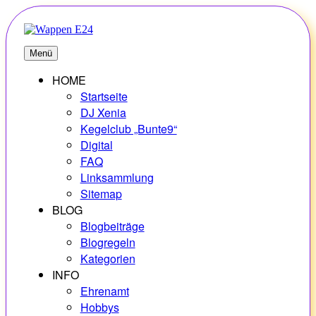
Zum
Inhalt
springen
E24
Erlebnisse – Hobbys – Vielfalt
Menü
HOME
Startseite
DJ Xenia
Kegelclub „Bunte9“
Digital
FAQ
Linksammlung
Sitemap
BLOG
Blogbeiträge
Blogregeln
Kategorien
INFO
Ehrenamt
Hobbys