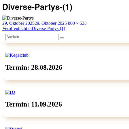
Diverse-Partys-(1)
Veröffentlicht
Originalgröße
29. Oktober 2025
29. Oktober 2025
800 × 533
am
Beitragsnavigation
Veröffentlicht in
Diverse-Partys-(1)
Suchen
Suchen
nach:
Termin: 28.08.2026
Termin: 11.09.2026