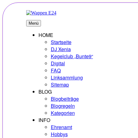
Zum
Inhalt
springen
E24
Erlebnisse – Hobbys – Vielfalt
Menü
HOME
Startseite
DJ Xenia
Kegelclub „Bunte9“
Digital
FAQ
Linksammlung
Sitemap
BLOG
Blogbeiträge
Blogregeln
Kategorien
INFO
Ehrenamt
Hobbys