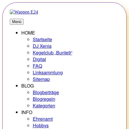
Zum
Inhalt
springen
E24
Erlebnisse – Hobbys – Vielfalt
Menü
HOME
Startseite
DJ Xenia
Kegelclub „Bunte9“
Digital
FAQ
Linksammlung
Sitemap
BLOG
Blogbeiträge
Blogregeln
Kategorien
INFO
Ehrenamt
Hobbys