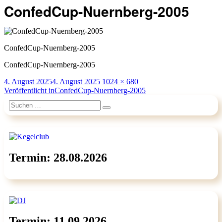
ConfedCup-Nuernberg-2005
ConfedCup-Nuernberg-2005
ConfedCup-Nuernberg-2005
Veröffentlicht
Originalgröße
4. August 2025
4. August 2025
1024 × 680
am
Beitragsnavigation
Veröffentlicht in
ConfedCup-Nuernberg-2005
Suchen
Suchen
nach:
Termin: 28.08.2026
Termin: 11.09.2026