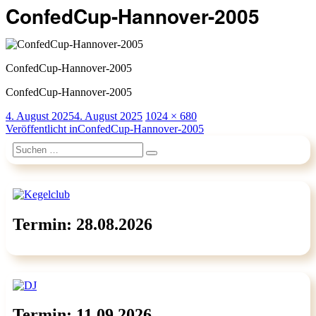
ConfedCup-Hannover-2005
ConfedCup-Hannover-2005
ConfedCup-Hannover-2005
Veröffentlicht
Originalgröße
4. August 2025
4. August 2025
1024 × 680
am
Beitragsnavigation
Veröffentlicht in
ConfedCup-Hannover-2005
Suchen
Suchen
nach:
Termin: 28.08.2026
Termin: 11.09.2026