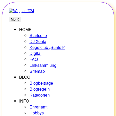
Zum
Inhalt
springen
E24
Erlebnisse – Hobbys – Vielfalt
Menü
HOME
Startseite
DJ Xenia
Kegelclub „Bunte9“
Digital
FAQ
Linksammlung
Sitemap
BLOG
Blogbeiträge
Blogregeln
Kategorien
INFO
Ehrenamt
Hobbys