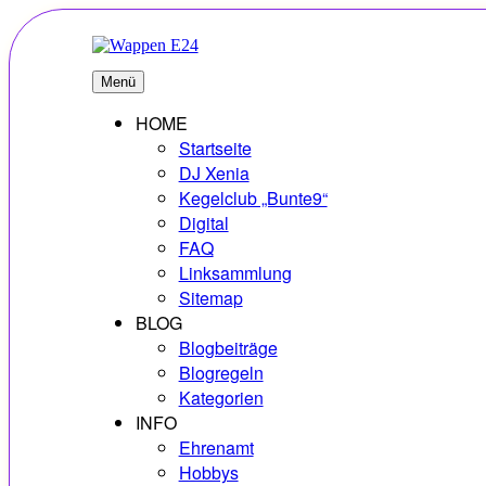
Zum
Inhalt
springen
E24
Erlebnisse – Hobbys – Vielfalt
Menü
HOME
Startseite
DJ Xenia
Kegelclub „Bunte9“
Digital
FAQ
Linksammlung
Sitemap
BLOG
Blogbeiträge
Blogregeln
Kategorien
INFO
Ehrenamt
Hobbys