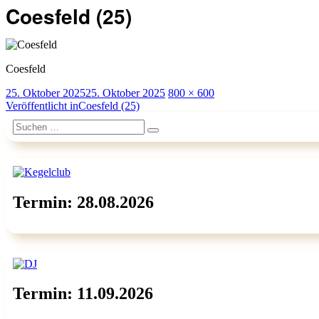
Coesfeld (25)
Coesfeld
Veröffentlicht
Originalgröße
25. Oktober 2025
25. Oktober 2025
800 × 600
am
Beitragsnavigation
Veröffentlicht in
Coesfeld (25)
Suchen
Suchen
nach:
Termin: 28.08.2026
Termin: 11.09.2026