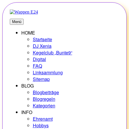
Zum
Inhalt
springen
E24
Erlebnisse – Hobbys – Vielfalt
Menü
HOME
Startseite
DJ Xenia
Kegelclub „Bunte9“
Digital
FAQ
Linksammlung
Sitemap
BLOG
Blogbeiträge
Blogregeln
Kategorien
INFO
Ehrenamt
Hobbys