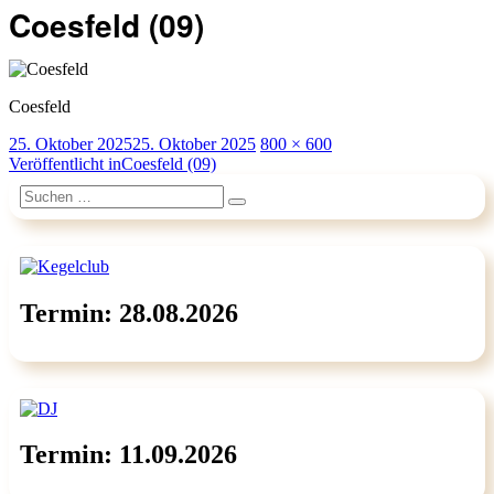
Coesfeld (09)
Coesfeld
Veröffentlicht
Originalgröße
25. Oktober 2025
25. Oktober 2025
800 × 600
am
Beitragsnavigation
Veröffentlicht in
Coesfeld (09)
Suchen
Suchen
nach:
Termin: 28.08.2026
Termin: 11.09.2026