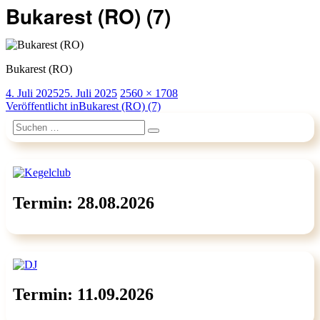
Bukarest (RO) (7)
Bukarest (RO)
Veröffentlicht
Originalgröße
4. Juli 2025
25. Juli 2025
2560 × 1708
am
Beitragsnavigation
Veröffentlicht in
Bukarest (RO) (7)
Suchen
Suchen
nach:
Termin: 28.08.2026
Termin: 11.09.2026