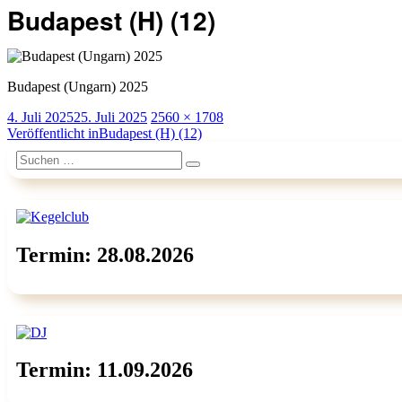
Budapest (H) (12)
Budapest (Ungarn) 2025
Veröffentlicht
Originalgröße
4. Juli 2025
25. Juli 2025
2560 × 1708
am
Beitragsnavigation
Veröffentlicht in
Budapest (H) (12)
Suchen
Suchen
nach:
Termin: 28.08.2026
Termin: 11.09.2026