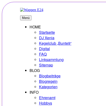
Zum
Inhalt
springen
E24
Erlebnisse – Hobbys – Vielfalt
Menü
HOME
Startseite
DJ Xenia
Kegelclub „Bunte9“
Digital
FAQ
Linksammlung
Sitemap
BLOG
Blogbeiträge
Blogregeln
Kategorien
INFO
Ehrenamt
Hobbys