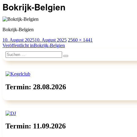
Bokrijk-Belgien
Bokrijk-Belgien
Veröffentlicht
Originalgröße
10. August 2025
10. August 2025
2560 × 1441
am
Beitragsnavigation
Veröffentlicht in
Bokrijk-Belgien
Suchen
Suchen
nach:
Termin: 28.08.2026
Termin: 11.09.2026