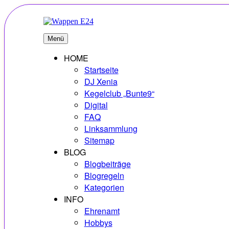
Zum
Inhalt
springen
E24
Erlebnisse – Hobbys – Vielfalt
Menü
HOME
Startseite
DJ Xenia
Kegelclub „Bunte9“
Digital
FAQ
Linksammlung
Sitemap
BLOG
Blogbeiträge
Blogregeln
Kategorien
INFO
Ehrenamt
Hobbys