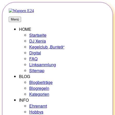
Zum
Inhalt
springen
E24
Erlebnisse – Hobbys – Vielfalt
Menü
HOME
Startseite
DJ Xenia
Kegelclub „Bunte9“
Digital
FAQ
Linksammlung
Sitemap
BLOG
Blogbeiträge
Blogregeln
Kategorien
INFO
Ehrenamt
Hobbys