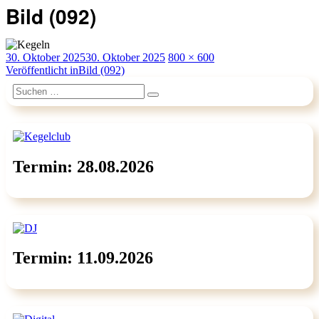
Bild (092)
Veröffentlicht
Originalgröße
30. Oktober 2025
30. Oktober 2025
800 × 600
am
Beitragsnavigation
Veröffentlicht in
Bild (092)
Suchen
Suchen
nach:
Termin: 28.08.2026
Termin: 11.09.2026