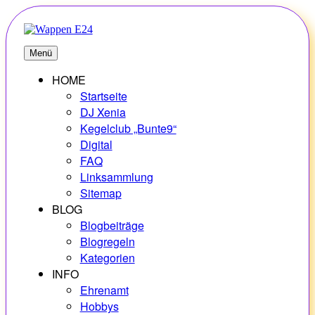
Zum
Inhalt
springen
E24
Erlebnisse – Hobbys – Vielfalt
Menü
HOME
Startseite
DJ Xenia
Kegelclub „Bunte9“
Digital
FAQ
Linksammlung
Sitemap
BLOG
Blogbeiträge
Blogregeln
Kategorien
INFO
Ehrenamt
Hobbys