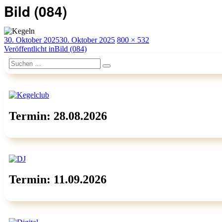
Bild (084)
Veröffentlicht
Originalgröße
30. Oktober 2025
30. Oktober 2025
800 × 532
am
Beitragsnavigation
Veröffentlicht in
Bild (084)
Suchen
Suchen
nach:
Termin: 28.08.2026
Termin: 11.09.2026