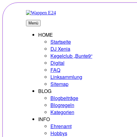
Zum
Inhalt
springen
E24
Erlebnisse – Hobbys – Vielfalt
Menü
HOME
Startseite
DJ Xenia
Kegelclub „Bunte9“
Digital
FAQ
Linksammlung
Sitemap
BLOG
Blogbeiträge
Blogregeln
Kategorien
INFO
Ehrenamt
Hobbys