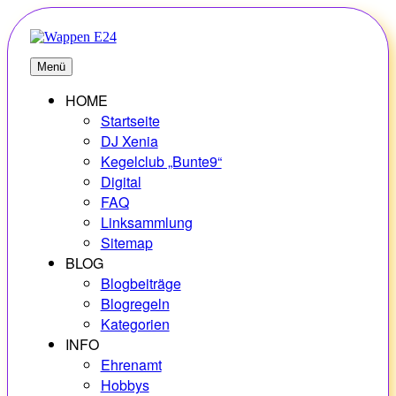
Zum
Inhalt
springen
E24
Erlebnisse – Hobbys – Vielfalt
Menü
HOME
Startseite
DJ Xenia
Kegelclub „Bunte9“
Digital
FAQ
Linksammlung
Sitemap
BLOG
Blogbeiträge
Blogregeln
Kategorien
INFO
Ehrenamt
Hobbys