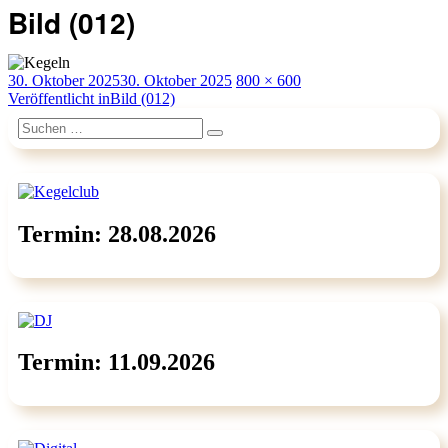
Bild (012)
Veröffentlicht
Originalgröße
30. Oktober 2025
30. Oktober 2025
800 × 600
am
Beitragsnavigation
Veröffentlicht in
Bild (012)
Suchen
Suchen
nach:
Termin: 28.08.2026
Termin: 11.09.2026