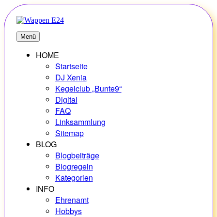
Zum
Inhalt
springen
E24
Erlebnisse – Hobbys – Vielfalt
Menü
HOME
Startseite
DJ Xenia
Kegelclub „Bunte9“
Digital
FAQ
Linksammlung
Sitemap
BLOG
Blogbeiträge
Blogregeln
Kategorien
INFO
Ehrenamt
Hobbys